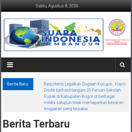
Lompat
Sabtu, Agustus 8, 2026
ke
konten
Suaraindonesiamembangun.co
Berita Baru:
Berpotensi Legalkan Dugaan Korupsi , Klaim
Disdik berhasil tangani 20 Persen Sekolah
Rusak di Kabupaten Bogor di berbagai
media satupun tidak memaparkan besaran
Anggaran yang terpakai .
Berita Terbaru