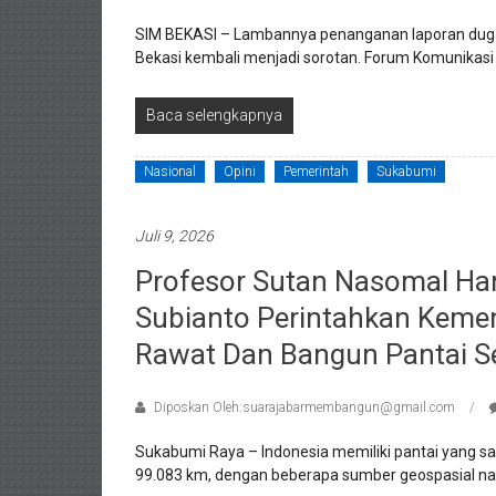
SIM BEKASI – Lambannya penanganan laporan dugaan
Bekasi kembali menjadi sorotan. Forum Komunikasi 
Baca selengkapnya
Nasional
Opini
Pemerintah
Sukabumi
Juli 9, 2026
Profesor Sutan Nasomal Ha
Subianto Perintahkan Kemen
Rawat Dan Bangun Pantai S
Diposkan Oleh:suarajabarmembangun@gmail.com
Sukabumi Raya – Indonesia memiliki pantai yang san
99.083 km, dengan beberapa sumber geospasial na