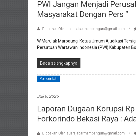
PWI Jangan Menjadi Perusa
Masyarakat Dengan Pers “
Diposkan Oleh:suarajabarmembangun@gmail.com
W Marulak Marpaung, Ketua Umum Ajudikasi Tersig
Persatuan Wartawan Indonesia (PWI) Kabupaten Bog
Baca selengkapnya
Pemerintah
Juli 9, 2026
Laporan Dugaan Korupsi Rp 
Forkorindo Bekasi Raya : Ad
Diposkan Oleh:suarajabarmembangun@gmail.com