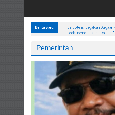
Berita Baru:
Berpotensi Legalkan Dugaan K
tidak memaparkan besaran An
Pemerintah