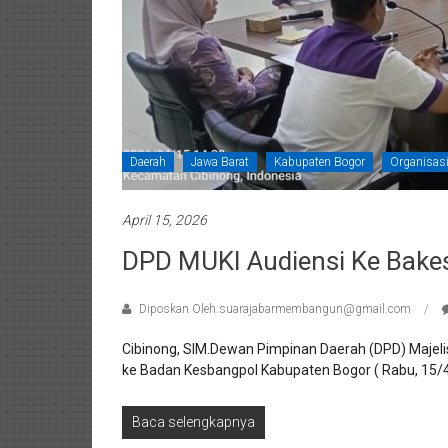
Daerah
Jawa Barat
Kabupaten Bogor
Organisas
April 15, 2026
DPD MUKI Audiensi Ke Bake
Diposkan Oleh:suarajabarmembangun@gmail.com
Cibinong, SIM.Dewan Pimpinan Daerah (DPD) Majeli
ke Badan Kesbangpol Kabupaten Bogor ( Rabu, 15/
Baca selengkapnya