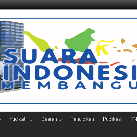
ngun.com
Yudikatif
Daerah
Pendidikan
Publikasi
TN