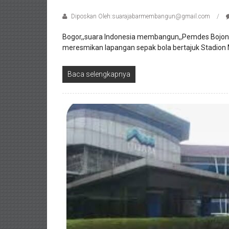
Diposkan Oleh:suarajabarmembangun@gmail.com
Bogor,,suara Indonesia membangun,,Pemdes Bojon
meresmikan lapangan sepak bola bertajuk Stadion M
Baca selengkapnya