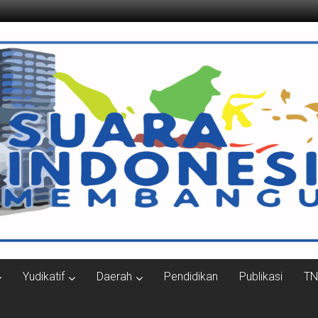
ngun.com
Yudikatif
Daerah
Pendidikan
Publikasi
TN