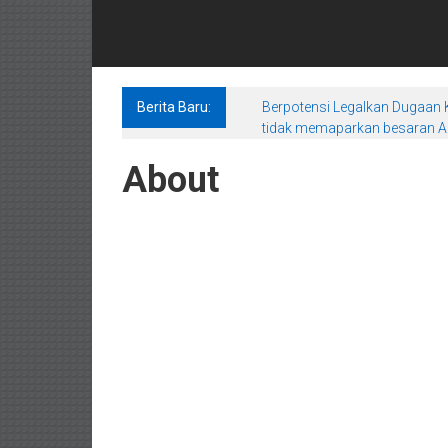
Berita Baru:
Berpotensi Legalkan Dugaan K
tidak memaparkan besaran An
About