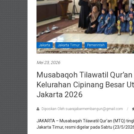
Jakarta
Jakarta Timur
Pemerintah
Mei 23, 2026
Musabaqoh Tilawatil Qur’an
Kelurahan Cipinang Besar U
Jakarta 2026
Diposkan Oleh:suarajabarmembangun@gmail.com
JAKARTA – Musabaqah Tilawatil Qur’an (MTQ) tingk
Jakarta Timur, resmi digelar pada Sabtu (23/5/2026