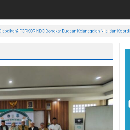
an Diabaikan? FORKORINDO Bongkar Dugaan Kejanggalan Nilai dan Koor