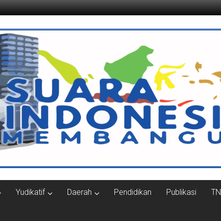
ngun.com
Yudikatif
Daerah
Pendidikan
Publikasi
TN