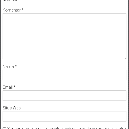
Komentar
*
Nama
*
Email
*
Situs Web
Simpan nama, email, dan situs web saya pada peramban ini untuk