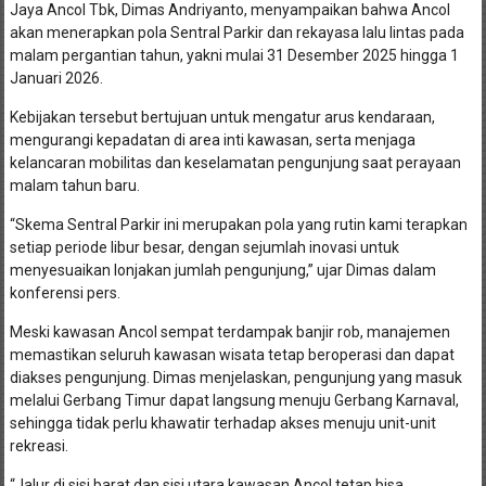
Jaya Ancol Tbk, Dimas Andriyanto, menyampaikan bahwa Ancol
akan menerapkan pola Sentral Parkir dan rekayasa lalu lintas pada
malam pergantian tahun, yakni mulai 31 Desember 2025 hingga 1
Januari 2026.
Kebijakan tersebut bertujuan untuk mengatur arus kendaraan,
mengurangi kepadatan di area inti kawasan, serta menjaga
kelancaran mobilitas dan keselamatan pengunjung saat perayaan
malam tahun baru.
“Skema Sentral Parkir ini merupakan pola yang rutin kami terapkan
setiap periode libur besar, dengan sejumlah inovasi untuk
menyesuaikan lonjakan jumlah pengunjung,” ujar Dimas dalam
konferensi pers.
Meski kawasan Ancol sempat terdampak banjir rob, manajemen
memastikan seluruh kawasan wisata tetap beroperasi dan dapat
diakses pengunjung. Dimas menjelaskan, pengunjung yang masuk
melalui Gerbang Timur dapat langsung menuju Gerbang Karnaval,
sehingga tidak perlu khawatir terhadap akses menuju unit-unit
rekreasi.
“Jalur di sisi barat dan sisi utara kawasan Ancol tetap bisa