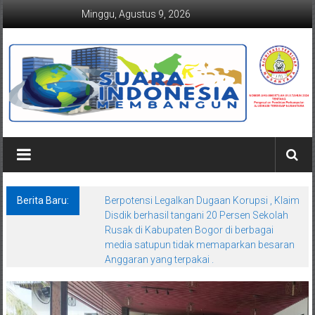
Lompat
Minggu, Agustus 9, 2026
ke
konten
Suaraindonesiamembangun.co
Berita Baru:
Berpotensi Legalkan Dugaan Korupsi , Klaim
Disdik berhasil tangani 20 Persen Sekolah
Rusak di Kabupaten Bogor di berbagai
media satupun tidak memaparkan besaran
Anggaran yang terpakai .