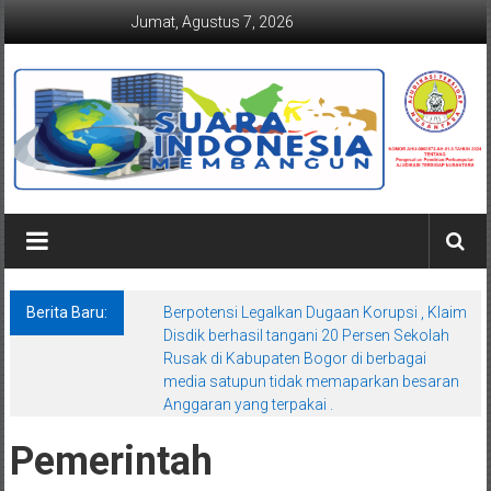
Lompat
Jumat, Agustus 7, 2026
ke
konten
Suaraindonesiamembangun.co
Berita Baru:
Berpotensi Legalkan Dugaan Korupsi , Klaim
Disdik berhasil tangani 20 Persen Sekolah
Rusak di Kabupaten Bogor di berbagai
media satupun tidak memaparkan besaran
Anggaran yang terpakai .
Pemerintah