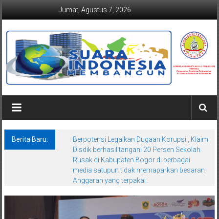
Lompat
Jumat, Agustus 7, 2026
ke
konten
Suaraindonesiamembangun.co
Berita Baru:
Berpotensi Legalkan Dugaan Korupsi , Klaim
Disdik berhasil tangani 20 Persen Sekolah
Rusak di Kabupaten Bogor di berbagai
media satupun tidak memaparkan besaran
Anggaran yang terpakai .