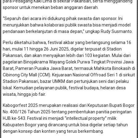
para Pedagang Kaki Lima di sekitar Pakansari, serta menggandeng
sponsor untuk menekan beban anggaran daerah.
“Separuh dari acara ini didukung pihak swasta dan sponsor. Ini
menunjukkan bahwa kolaborasi publik swasta bisa menjadi model
pendanaan berkelanjutan di masa depan,” ungkap Rudy Susmanto.
Perlu diketahui bahwa, festival akbar yang berlangsung selama 16
hari, mulai 11 hingga 26 Juni 2025, digelar terpusat di Stadion
Pakansari, dan akan menyajikan lebih dari 103 kegiatan. Mulai dari
pagelaran Binojakrama Wayang Golek Purwa Tingkat Provinsi Jawa
Barat, Pameran Pusaka Jawa Barat, termasuk Mahkota Binokasih di
Cibinong City Mall (CCM). Kejuaraan Nasional Offroad Seri 1 di sirkuit
Stadion Pakansari, bazar UMKM dan pertunjukan seni dari pelaku
lokal. Kemudian pelayanan publik, festival budaya, helaran desa
wisata, hingga job fair.
Kabogorfest 2025 merupakan realisasi dari Keputusan Bupati Bogor
No. 400/126 Tahun 2025 tentang pembentukan panitia peringatan
HJB ke-543. Festival ini menjadi “intellectual property” milik
Kabupaten Bogor yang dirancang untuk bisa digelar setiap tahun
dengan konsep dan konten yang terus berkembang.