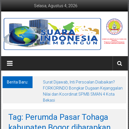
Lompat
Selasa, Agustus 4, 2026
ke
konten
Suaraindonesiamembangun.co
Berita Baru:
Surat Dijawab, Inti Persoalan Diabaikan?
FORKORINDO Bongkar Dugaan Kejanggalan
Nilai dan Koordinat SPMB SMAN 4 Kota
Bekasi
Tag: Perumda Pasar Tohaga
kabupaten Bogor diharapkan