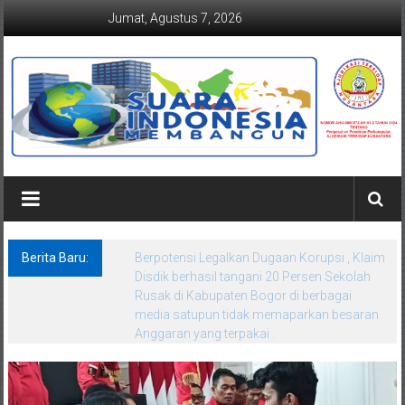
Lompat
Jumat, Agustus 7, 2026
ke
konten
Suaraindonesiamembangun.co
Berita Baru:
Surat Dijawab, Inti Persoalan Diabaikan?
FORKORINDO Bongkar Dugaan Kejanggalan
Nilai dan Koordinat SPMB SMAN 4 Kota
Bekasi