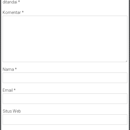
Komentar
*
Nama
*
Email
*
Situs Web
Simpan nama, email, dan situs web saya pada peramban ini untuk