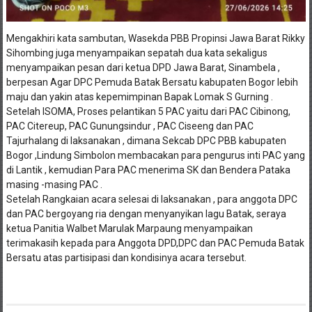
Mengakhiri kata sambutan, Wasekda PBB Propinsi Jawa Barat Rikky
Sihombing juga menyampaikan sepatah dua kata sekaligus
menyampaikan pesan dari ketua DPD Jawa Barat, Sinambela ,
berpesan Agar DPC Pemuda Batak Bersatu kabupaten Bogor lebih
maju dan yakin atas kepemimpinan Bapak Lomak S Gurning .
Setelah ISOMA, Proses pelantikan 5 PAC yaitu dari PAC Cibinong,
PAC Citereup, PAC Gunungsindur , PAC Ciseeng dan PAC
Tajurhalang di laksanakan , dimana Sekcab DPC PBB kabupaten
Bogor ,Lindung Simbolon membacakan para pengurus inti PAC yang
di Lantik , kemudian Para PAC menerima SK dan Bendera Pataka
masing -masing PAC .
Setelah Rangkaian acara selesai di laksanakan , para anggota DPC
dan PAC bergoyang ria dengan menyanyikan lagu Batak, seraya
ketua Panitia Walbet Marulak Marpaung menyampaikan
terimakasih kepada para Anggota DPD,DPC dan PAC Pemuda Batak
Bersatu atas partisipasi dan kondisinya acara tersebut.