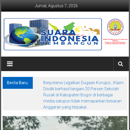
Lompat
Jumat, Agustus 7, 2026
ke
konten
Suaraindonesiamembangun.co
Berita Baru:
Berpotensi Legalkan Dugaan Korupsi , Klaim
Disdik berhasil tangani 20 Persen Sekolah
Rusak di Kabupaten Bogor di berbagai
media satupun tidak memaparkan besaran
Anggaran yang terpakai .