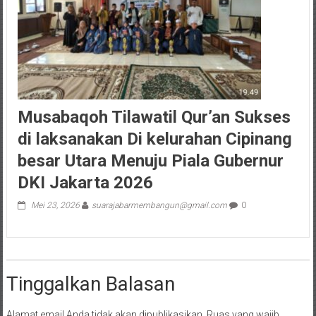
Musabaqoh Tilawatil Qur’an Sukses
di laksanakan Di kelurahan Cipinang
besar Utara Menuju Piala Gubernur
DKI Jakarta 2026
Mei 23, 2026
suarajabarmembangun@gmail.com
0
Tinggalkan Balasan
Alamat email Anda tidak akan dipublikasikan.
Ruas yang wajib