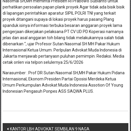
Nasomal SH,MH meminta Presiden RI Prabowo Subianto untuk
perhatikan persoalan papan plank proyek Agar tidak ada bisik bisik
di lapangan perintahkan aparatur SIPIL POLRI TNI yang terkait
proyek ditangani supaya di lokasi proyek harus pasang Plang
spanduk isinya informasi terbuka besaran anggaran proyek lama
pengerjaan dikerjakan pelaksana PT CV UD PD Koperasi namanya
jelas dan asal anggaran toh bilang tidak melakukannya salah tidak
dibenarkan “, ujar Profesor Sutan Nasomal SH MH Pakar Hukum
Internasional Ketua Umum. Perlpulan Advokat Muda Indonesia di
Jakarta menjawab pertanyasn puluhan pemimpin. Redaksi. Media
cetak onlen via telpon selulernya 25/6/2026
Narasumber : Prof DR Sutan Nasomal SH,MH Pakar Hukum Pidana
Internasional, Ekonom Presiden Partai Oposisi Merdeka Ketua
Umum Perkumpulan Advokat Muda Indonesia Assotion Of Young
Indonesian Pengasuh Ponpes ASS SAQWA PLUS.
Navigasi
KANTOR LBH ADVOKAT SEMBILAN 9 NAGA