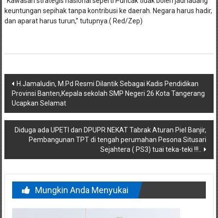
“Kawasan strategis nasional seperti Puncak tidak boleh jadi ladang
keuntungan sepihak tanpa kontribusi ke daerah. Negara harus hadir,
dan aparat harus turun,” tutupnya.( Red/Zep)
Navigasi
H.Jamaludin, M.Pd Resmi Dilantik Sebagai Kadis Pendidikan
Provinsi Banten,Kepala sekolah SMP Negeri 26 Kota Tangerang
pos
Ucapkan Selamat
Diduga ada UPETI dan DPUPR NEKAT Tabrak Aturan Piel Banjir,
Pembangunan TPT di tengah perumahan Pesona Situsari
Sejahtera ( PS3) tuai teka-teki !!!..
Mungkin Anda Menyukai