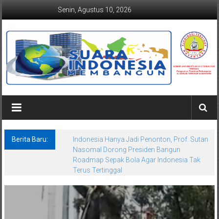
Lompat
Senin, Agustus 10, 2026
ke
konten
Suaraindonesiamembangun.co
Berita Baru:
Indonesia Hanya Jadi Penonton, Prof. Sutan
Nasomal Dorong Presiden Bangun
Roadmap Sepak Bola Agar Indonesia Tak
Terus Tertinggal