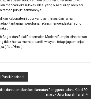
adap aset-aset milik Pemkab Bogor yang tersebar di 40
h mencari lokasi-lokasi ideal yang bisa disulap menjadi
un taman publik,” tambahnya.
dikan Kabupaten Bogor yang asri, hijau, dan ramah
hadapi tantangan perubahan iklim, mengendalikan suhu
rakat.
kab Bogor dan Balai Persemaian Modern Rumpin, diharapkan
ang tidak hanya mempercantik wilayah, tetapi juga menjadi
nya.( Red/Hms )
i Publik Nasional
ka dan utamakan keselamatan Pengguna Jalan , Kabel FO
masuk Jalur bawah Tanah