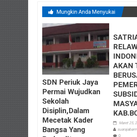
Mungkin Anda Menyukai
SATRI
RELA
INDON
AKAN 
BERUS
SDN Periuk Jaya
PEMER
Permai Wujudkan
SUBSI
Sekolah
MASYA
Disiplin,Dalam
KAB.B
Mecetak Kader
Maret 25, 
Bangsa Yang
suarajaba
0