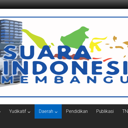
ngun.com
Yudikatif
Daerah
Pendidikan
Publikasi
TN