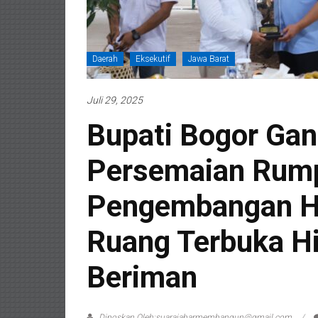
Daerah
Eksekutif
Jawa Barat
Juli 29, 2025
Bupati Bogor Gan
Persemaian Rump
Pengembangan H
Ruang Terbuka Hi
Beriman
Diposkan Oleh:suarajabarmembangun@gmail.com