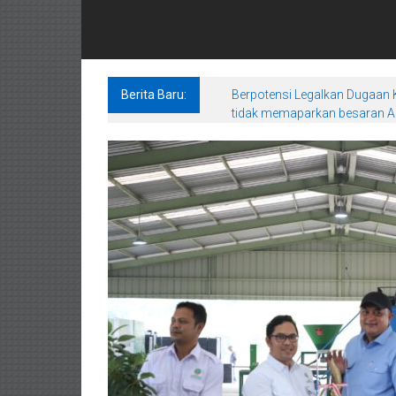
Berita Baru:
Berpotensi Legalkan Dugaan K
tidak memaparkan besaran An