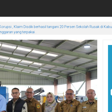
orupsi , Klaim Disdik berhasil tangani 20 Persen Sekolah Rusak di Kab
ggaran yang terpakai .