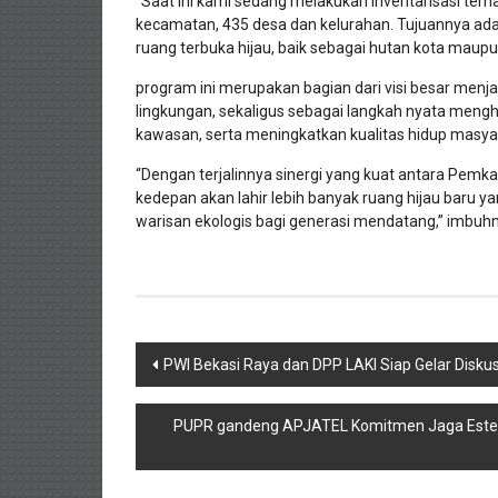
“Saat ini kami sedang melakukan inventarisasi terh
kecamatan, 435 desa dan kelurahan. Tujuannya adala
ruang terbuka hijau, baik sebagai hutan kota maup
program ini merupakan bagian dari visi besar menja
lingkungan, sekaligus sebagai langkah nyata meng
kawasan, serta meningkatkan kualitas hidup masya
“Dengan terjalinnya sinergi yang kuat antara Pem
kedepan akan lahir lebih banyak ruang hijau baru y
warisan ekologis bagi generasi mendatang,” imbuh
Navigasi
PWI Bekasi Raya dan DPP LAKI Siap Gelar Diskus
pos
PUPR gandeng APJATEL Komitmen Jaga Esteti