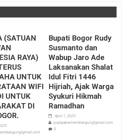
A (SATUAN
Bupati Bogor Rudy
WAN
Susmanto dan
ESIA RAYA)
Wabup Jaro Ade
TERUS
Laksanakan Shalat
AHA UNTUK
Idul Fitri 1446
ATAAN WIFI
Hijriah, Ajak Warga
DI UNTUK
Syukuri Hikmah
RAKAT DI
Ramadhan
OGOR.
April 1, 2025
suarajabarmembangun@gmail.com
2025
0
rmembangun@gmail.com