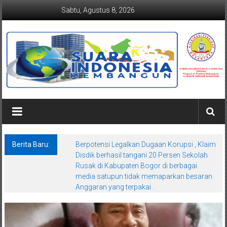
Lompat
Sabtu, Agustus 8, 2026
ke
konten
Suaraindonesiamembangun.co
Berita Baru:
Berpotensi Legalkan Dugaan Korupsi , Klaim
Disdik berhasil tangani 20 Persen Sekolah
Rusak di Kabupaten Bogor di berbagai
media satupun tidak memaparkan besaran
Anggaran yang terpakai .