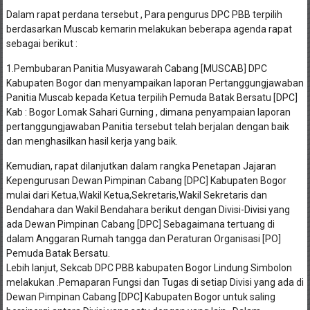
Dalam rapat perdana tersebut , Para pengurus DPC PBB terpilih
berdasarkan Muscab kemarin melakukan beberapa agenda rapat
sebagai berikut :
1.Pembubaran Panitia Musyawarah Cabang [MUSCAB] DPC
Kabupaten Bogor dan menyampaikan laporan Pertanggungjawaban
Panitia Muscab kepada Ketua terpilih Pemuda Batak Bersatu [DPC]
Kab : Bogor Lomak Sahari Gurning , dimana penyampaian laporan
pertanggungjawaban Panitia tersebut telah berjalan dengan baik
dan menghasilkan hasil kerja yang baik.
Kemudian, rapat dilanjutkan dalam rangka Penetapan Jajaran
Kepengurusan Dewan Pimpinan Cabang [DPC] Kabupaten Bogor
mulai dari Ketua,Wakil Ketua,Sekretaris,Wakil Sekretaris dan
Bendahara dan Wakil Bendahara berikut dengan Divisi-Divisi yang
ada Dewan Pimpinan Cabang [DPC] Sebagaimana tertuang di
dalam Anggaran Rumah tangga dan Peraturan Organisasi [PO]
Pemuda Batak Bersatu.
Lebih lanjut, Sekcab DPC PBB kabupaten Bogor Lindung Simbolon
melakukan .Pemaparan Fungsi dan Tugas di setiap Divisi yang ada di
Dewan Pimpinan Cabang [DPC] Kabupaten Bogor untuk saling
bersinergi antara Divisi yang satu dengan yang lain . Dalam