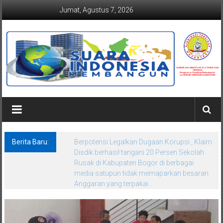
Lompat
Jumat, Agustus 7, 2026
ke
konten
Suaraindonesiamembangun.co
Berita Baru:
Surat Dijawab, Inti Persoalan Diabaikan?
FORKORINDO Bongkar Dugaan Kejanggalan
Nilai dan Koordinat SPMB SMAN 4 Kota
Bekasi