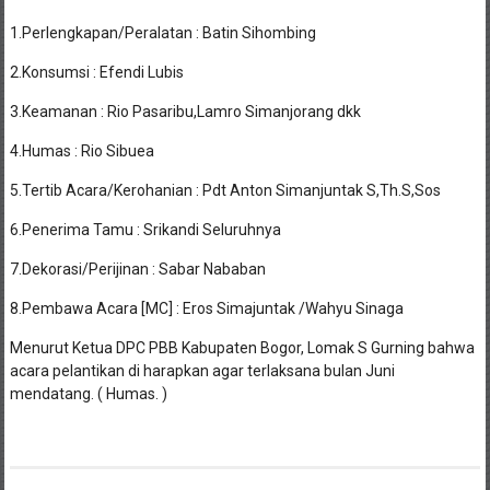
1.Perlengkapan/Peralatan : Batin Sihombing
2.Konsumsi : Efendi Lubis
3.Keamanan : Rio Pasaribu,Lamro Simanjorang dkk
4.Humas : Rio Sibuea
5.Tertib Acara/Kerohanian : Pdt Anton Simanjuntak S,Th.S,Sos
6.Penerima Tamu : Srikandi Seluruhnya
7.Dekorasi/Perijinan : Sabar Nababan
8.Pembawa Acara [MC] : Eros Simajuntak /Wahyu Sinaga
Menurut Ketua DPC PBB Kabupaten Bogor, Lomak S Gurning bahwa
acara pelantikan di harapkan agar terlaksana bulan Juni
mendatang. ( Humas. )