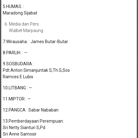
5.HUMAS. :
Maradong Sijabat
Media dan Pers :
Walbet Marpaung
7.Wirausaha. : James Butar-Butar
8.PARLIH. : —
9.SOSBUDARA :
Pdt.Anton Simanjuntak S,Th.S,Sos
Ramces E Lubis
10.LITBANG : —
11.MIPTOR : —
12.PANGCA : Sabar Nababan
13.Pemberdayaan Perempuan:
Sri Netty Sianturi S,Pd
Sri Anne Samosir
Lilis R Hutapea