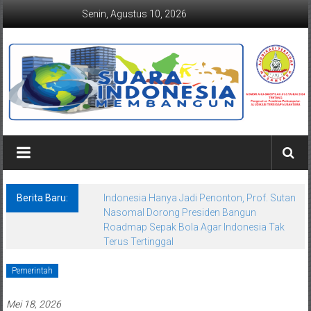
Lompat
Senin, Agustus 10, 2026
ke
konten
Suaraindonesiamembangun.co
Berita Baru:
Indonesia Hanya Jadi Penonton, Prof. Sutan
Nasomal Dorong Presiden Bangun
Roadmap Sepak Bola Agar Indonesia Tak
Terus Tertinggal
Pemerintah
Mei 18, 2026