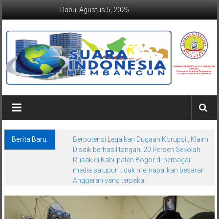
Lompat
Rabu, Agustus 5, 2026
ke
konten
Suaraindonesiamembangun.co
Berita Baru:
Berpotensi Legalkan Dugaan Korupsi , Klaim
Disdik berhasil tangani 20 Persen Sekolah
Rusak di Kabupaten Bogor di berbagai
media satupun tidak memaparkan besaran
Anggaran yang terpakai .