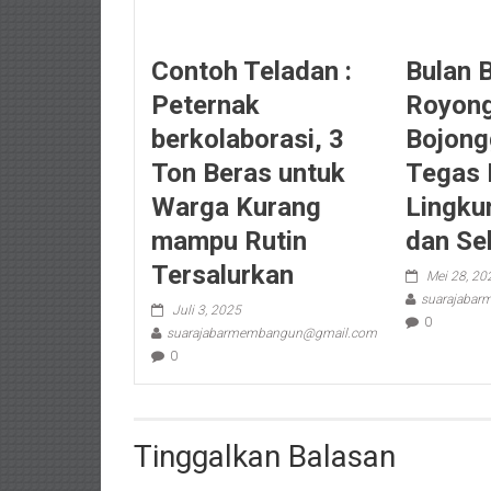
‎Contoh Teladan :
Bulan 
Peternak
Royong
berkolaborasi, 3
Bojong
Ton Beras untuk
Tegas 
Warga Kurang
Lingku
mampu Rutin
dan Se
Tersalurkan
Mei 28, 20
suarajaba
Juli 3, 2025
0
suarajabarmembangun@gmail.com
0
Tinggalkan Balasan