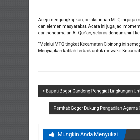
Acep mengungkapkan, pelaksanaan MTQ ini juga m
dan elemen masyarakat. Acara ini juga jadi mome
dan pengamalan Al-Qur’an, selaras dengan spirit k
“Melalui MTQ tingkat Kecamatan Cibinong ini semog
Menyiapkan kafilah terbaik untuk mewakili Kecamat
Navigasi
Bupati Bogor Gandeng Penggiat Lingkungan Un
pos
Pemkab Bogor Dukung Pengadilan Agama Ci
Mungkin Anda Menyukai