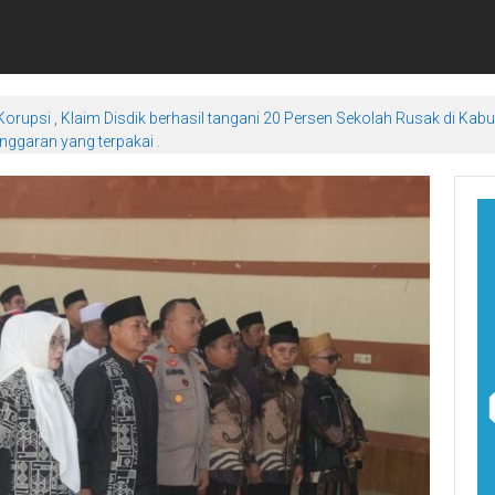
orupsi , Klaim Disdik berhasil tangani 20 Persen Sekolah Rusak di Kab
ggaran yang terpakai .