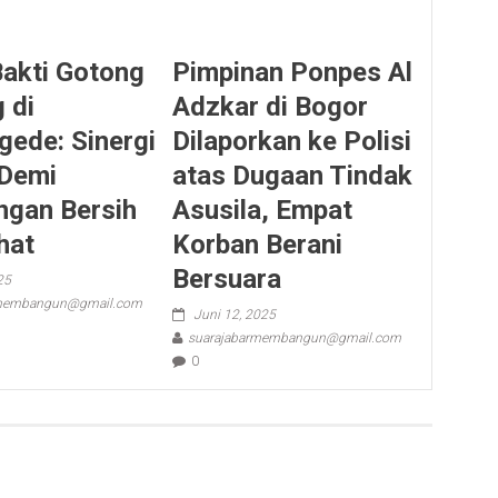
Bakti Gotong
Pimpinan Ponpes Al
 di
Adzkar di Bogor
gede: Sinergi
Dilaporkan ke Polisi
Demi
atas Dugaan Tindak
ngan Bersih
Asusila, Empat
hat
Korban Berani
Bersuara
25
rmembangun@gmail.com
Juni 12, 2025
suarajabarmembangun@gmail.com
0