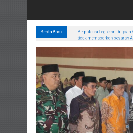
Berita Baru:
Berpotensi Legalkan Dugaan K
tidak memaparkan besaran An