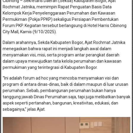
Cibinong – Sekretaris Daerah (Sekda) Kabupaten Bogor, Ajat
Rochmat Jatnika, memimpin Rapat Penguatan Basis Data
Kelompok Kerja Penyelenggaraan Perumahan dan Kawasan
Permukiman (Pokja PPKP) sekaligus Persiapan Pembentukan
Forum PKP. Kegiatan tersebut berlangsung di Hotel Harris Cibinong
City Mall, Kamis (9/10/2025).
Dalam arahannya, Sekda Kabupaten Bogor, Ajat Rochmat Jatnika
menegaskan bahwa rapat ini menjadi langkah awal dalam
menyamakan visi, misi, serta program antar perangkat daerah
dalam upaya mewujudkan tata kelola perumahan dan kawasan
permukiman yang terintegrasi di Kabupaten Bogor.
“Ini adalah forum ad hoc yang mencoba menyamakan visi dan
program di antara dinas-dinas, baik di dalam maupun di luar urusan
perumahan. Sebab, pembangunan perumahan bukan hanya
tanggung jawab Dinas Perumahan saja, tapi juga melibatkan banyak
aspek seperti pertanahan, bangunan, kreativitas, edukasi, dan
sebagainya,” jelas Ajat.