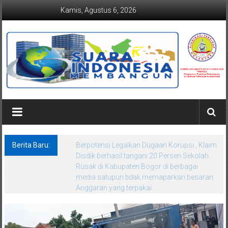
Lompat
Kamis, Agustus 6, 2026
ke
konten
Suaraindonesiamembangun.co
Berita Baru:
Surat Dijawab, Inti Persoalan Diabaikan?
FORKORINDO Bongkar Dugaan Kejanggalan
Nilai dan Koordinat SPMB SMAN 4 Kota
Bekasi