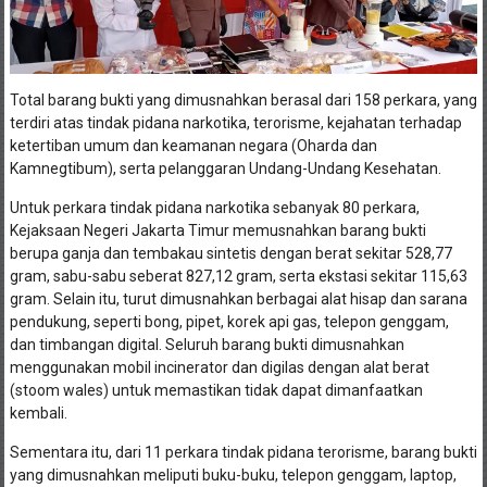
Total barang bukti yang dimusnahkan berasal dari 158 perkara, yang
terdiri atas tindak pidana narkotika, terorisme, kejahatan terhadap
ketertiban umum dan keamanan negara (Oharda dan
Kamnegtibum), serta pelanggaran Undang-Undang Kesehatan.
Untuk perkara tindak pidana narkotika sebanyak 80 perkara,
Kejaksaan Negeri Jakarta Timur memusnahkan barang bukti
berupa ganja dan tembakau sintetis dengan berat sekitar 528,77
gram, sabu-sabu seberat 827,12 gram, serta ekstasi sekitar 115,63
gram. Selain itu, turut dimusnahkan berbagai alat hisap dan sarana
pendukung, seperti bong, pipet, korek api gas, telepon genggam,
dan timbangan digital. Seluruh barang bukti dimusnahkan
menggunakan mobil incinerator dan digilas dengan alat berat
(stoom wales) untuk memastikan tidak dapat dimanfaatkan
kembali.
Sementara itu, dari 11 perkara tindak pidana terorisme, barang bukti
yang dimusnahkan meliputi buku-buku, telepon genggam, laptop,
serta berbagai perangkat elektronik lainnya. Pemusnahan dilakukan