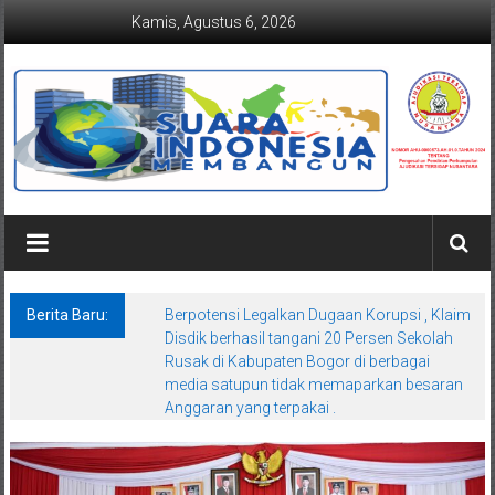
Lompat
Kamis, Agustus 6, 2026
ke
konten
Suaraindonesiamembangun.co
Berita Baru:
Berpotensi Legalkan Dugaan Korupsi , Klaim
Disdik berhasil tangani 20 Persen Sekolah
Rusak di Kabupaten Bogor di berbagai
media satupun tidak memaparkan besaran
Anggaran yang terpakai .