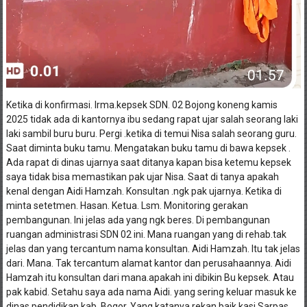
Ketika di konfirmasi. Irma.kepsek SDN. 02 Bojong koneng kamis
2025 tidak ada di kantornya ibu sedang rapat ujar salah seorang laki
laki sambil buru buru. Pergi .ketika di temui Nisa salah seorang guru.
Saat diminta buku tamu. Mengatakan buku tamu di bawa kepsek .
Ada rapat di dinas ujarnya saat ditanya kapan bisa ketemu kepsek
saya tidak bisa memastikan pak ujar Nisa. Saat di tanya apakah
kenal dengan Aidi Hamzah. Konsultan .ngk pak ujarnya. Ketika di
minta setetmen. Hasan. Ketua. Lsm. Monitoring gerakan
pembangunan. Ini jelas ada yang ngk beres. Di pembangunan
ruangan administrasi SDN 02 ini. Mana ruangan yang di rehab.tak
jelas dan yang tercantum nama konsultan. Aidi Hamzah. Itu tak jelas
dari. Mana. Tak tercantum alamat kantor dan perusahaannya. Aidi
Hamzah itu konsultan dari mana.apakah ini dibikin Bu kepsek. Atau
pak kabid. Setahu saya ada nama Aidi. yang sering keluar masuk ke
dinas pendidikan kab. Bogor. Yang katanya rekan baik kasi Sarpas.