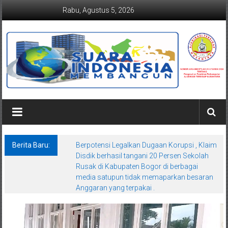
Lompat
Rabu, Agustus 5, 2026
ke
konten
Suaraindonesiamembangun.co
Berita Baru:
Berpotensi Legalkan Dugaan Korupsi , Klaim
Disdik berhasil tangani 20 Persen Sekolah
Rusak di Kabupaten Bogor di berbagai
media satupun tidak memaparkan besaran
Anggaran yang terpakai .