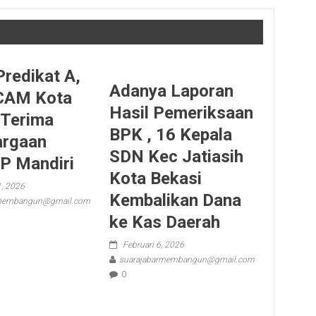
Predikat A,
Adanya Laporan
CAM Kota
Hasil Pemeriksaan
 Terima
BPK , 16 Kepala
argaan
SDN Kec Jatiasih
P Mandiri
Kota Bekasi
1, 2026
Kembalikan Dana
rmembangun@gmail.com
ke Kas Daerah
Februari 6, 2026
suarajabarmembangun@gmail.com
0