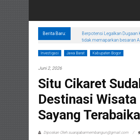
Berita Baru:
Berpotensi Legalkan Dugaan K
tidak memaparkan besaran An
Investigasi
Jawa Barat
Kabupaten Bogor
Juni 2, 2026
Situ Cikaret Suda
Destinasi Wisata
Sayang Terabaika
Diposkan Oleh:suarajabarmembangun@gmail.com