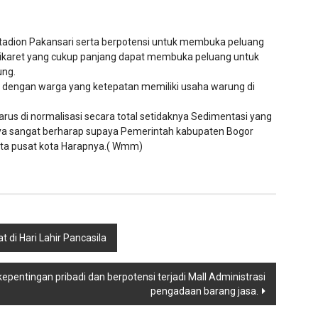
Stadion Pakansari serta berpotensi untuk membuka peluang
Cikaret yang cukup panjang dapat membuka peluang untuk
ung.
u dengan warga yang ketepatan memiliki usaha warung di
rus di normalisasi secara total setidaknya Sedimentasi yang
 saya sangat berharap supaya Pemerintah kabupaten Bogor
ata pusat kota Harapnya.( Wmm)
 di Hari Lahir Pancasila
pentingan pribadi dan berpotensi terjadi Mall Administrasi
pengadaan barang jasa.