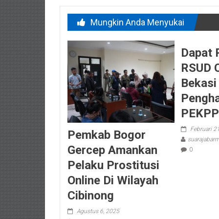
Mungkin Anda Menyukai
Dapat 
RSUD 
Bekasi
Pengh
PEKPP
Februari 2
Pemkab Bogor
suarajaba
Gercep Amankan
0
Pelaku Prostitusi
Online Di Wilayah
Cibinong
Agustus 6, 2025