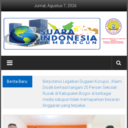
Lompat
Jumat, Agustus 7, 2026
ke
konten
Suaraindonesiamembangun.co
Berita Baru:
Berpotensi Legalkan Dugaan Korupsi , Klaim
Disdik berhasil tangani 20 Persen Sekolah
Rusak di Kabupaten Bogor di berbagai
media satupun tidak memaparkan besaran
Anggaran yang terpakai .