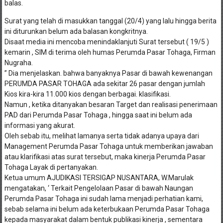
balas.
Surat yang telah di masukkan tanggal (20/4) yang lalu hingga berita
ini diturunkan belum ada balasan kongkritnya.
Disaat media ini mencoba menindaklanjuti Surat tersebut ( 19/5 )
kemarin , SIM di terima oleh humas Perumda Pasar Tohaga, Firman
Nugraha.
” Dia menjelaskan. bahwa banyaknya Pasar di bawah kewenangan
PERUMDA PASAR TOHAGA ada sekitar 26 pasar dengan jumlah
Kios kira-kira 11.000 kios dengan berbagai. klasifikasi.
Namun , ketika ditanyakan besaran Target dan realisasi penerimaan
PAD dari Perumda Pasar Tohaga , hingga saat ini belum ada
informasi yang akurat.
Oleh sebab itu, melihat lamanya serta tidak adanya upaya dari
Management Perumda Pasar Tohaga untuk memberikan jawaban
atau klarifikasi atas surat tersebut, maka kinerja Perumda Pasar
Tohaga Layak di pertanyakan.
Ketua umum AJUDIKASI TERSIGAP NUSANTARA, W.Marulak
mengatakan, ‘ Terkait Pengelolaan Pasar di bawah Naungan
Perumda Pasar Tohaga ini sudah lama menjadi perhatian kami,
sebab selama ini belum ada keterbukaan Perumda Pasar Tohaga
kepada masyarakat dalam bentuk publikasi kinerja , sementara