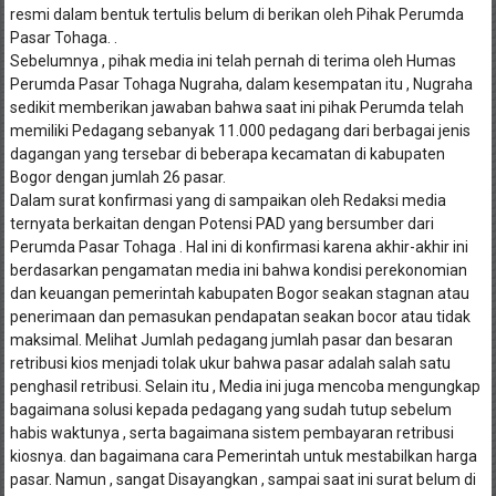
resmi dalam bentuk tertulis belum di berikan oleh Pihak Perumda
Pasar Tohaga. .
Sebelumnya , pihak media ini telah pernah di terima oleh Humas
Perumda Pasar Tohaga Nugraha, dalam kesempatan itu , Nugraha
sedikit memberikan jawaban bahwa saat ini pihak Perumda telah
memiliki Pedagang sebanyak 11.000 pedagang dari berbagai jenis
dagangan yang tersebar di beberapa kecamatan di kabupaten
Bogor dengan jumlah 26 pasar.
Dalam surat konfirmasi yang di sampaikan oleh Redaksi media
ternyata berkaitan dengan Potensi PAD yang bersumber dari
Perumda Pasar Tohaga . Hal ini di konfirmasi karena akhir-akhir ini
berdasarkan pengamatan media ini bahwa kondisi perekonomian
dan keuangan pemerintah kabupaten Bogor seakan stagnan atau
penerimaan dan pemasukan pendapatan seakan bocor atau tidak
maksimal. Melihat Jumlah pedagang jumlah pasar dan besaran
retribusi kios menjadi tolak ukur bahwa pasar adalah salah satu
penghasil retribusi. Selain itu , Media ini juga mencoba mengungkap
bagaimana solusi kepada pedagang yang sudah tutup sebelum
habis waktunya , serta bagaimana sistem pembayaran retribusi
kiosnya. dan bagaimana cara Pemerintah untuk mestabilkan harga
pasar. Namun , sangat Disayangkan , sampai saat ini surat belum di