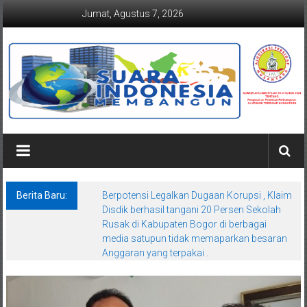
Lompat
Jumat, Agustus 7, 2026
ke
konten
Suaraindonesiamembangun.co
Berita Baru:
Berpotensi Legalkan Dugaan Korupsi , Klaim
Disdik berhasil tangani 20 Persen Sekolah
Rusak di Kabupaten Bogor di berbagai
media satupun tidak memaparkan besaran
Anggaran yang terpakai .